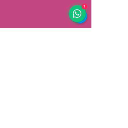
1
AFHALEN
Dorpsstrat 148
3900 Pelt
België
Speciale aanbiedingen ontvangen