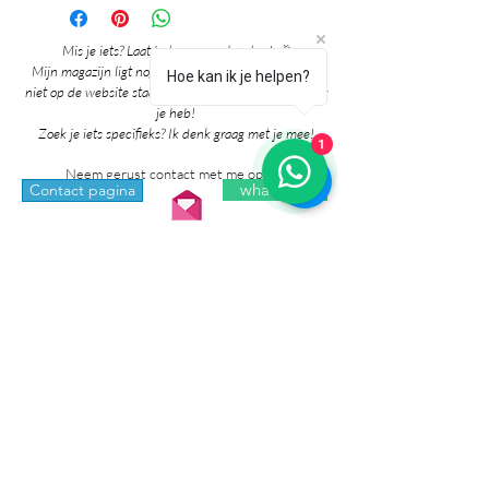
Mis je iets? Laat het me vooral weten! 🎉
Mijn magazijn ligt nog vol mooie producten die nog
Hoe kan ik je helpen?
niet op de website staan. Grote kans dat ik het al voor
je heb!
Zoek je iets specifieks? Ik denk graag met je mee!
1
Neem gerust contact met me op via:
whatsapp
Contact pagina
* Prijzen in de winkel zijn inclusief btw en
exclusief verzendkosten.