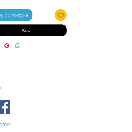
j do koszyka
Kup
!
sten.