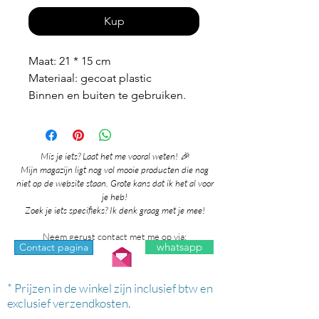
Kup
Maat: 21 * 15 cm
Materiaal: gecoat plastic
Binnen en buiten te gebruiken.
Mis je iets? Laat het me vooral weten! 🎉
Mijn magazijn ligt nog vol mooie producten die nog
niet op de website staan. Grote kans dat ik het al voor
je heb!
Zoek je iets specifieks? Ik denk graag met je mee!
Neem gerust contact met me op via:
whatsapp
Contact pagina
* Prijzen in de winkel zijn inclusief btw en
exclusief verzendkosten.