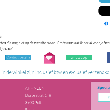

en die nog niet op de website staan. Grote kans dat ik het al voor je heb
t je mee!
Contact pagina
whatsapp
n in de winkel zijn inclusief btw en exclusief verzendko
Specia
AFHALEN
Dorpsstrat 148
3900 Pelt
België