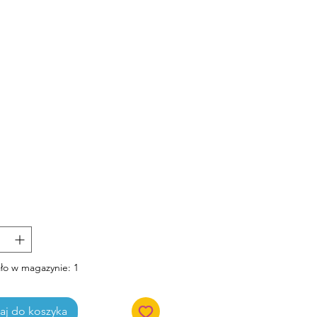
Cena
ło w magazynie: 1
j do koszyka