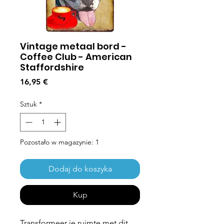
Vintage metaal bord -
Coffee Club - American
Staffordshire
Cena
16,95 €
Sztuk
*
Pozostało w magazynie: 1
Dodaj do koszyka
Kup
Transformeer je ruimte met dit