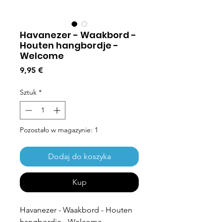
Havanezer - Waakbord -
Houten hangbordje -
Welcome
Cena
9,95 €
Sztuk
*
Pozostało w magazynie: 1
Dodaj do koszyka
Kup
Havanezer - Waakbord - Houten
hangbordje - Welcome