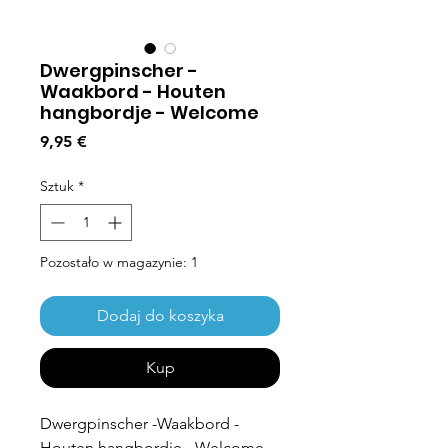
Dwergpinscher -
Waakbord - Houten
hangbordje - Welcome
Cena
9,95 €
Sztuk
*
Pozostało w magazynie: 1
Dodaj do koszyka
Kup
Dwergpinscher -Waakbord -
Houten hangbordje - Welcome