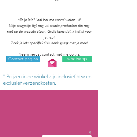
Mis je iets? Laat het me vooral weten! 🎉
Mijn magazijn ligt nog vol mooie producten die nog
niet op de website staan. Grote kans dat ik het al voor
je heb!
Zoek je iets specifieks? Ik denk graag met je mee!
Neem gerust contact met me op via:
whatsapp
Contact pagina
* Prijzen in de winkel zijn inclusief btw en
exclusief verzendkosten.