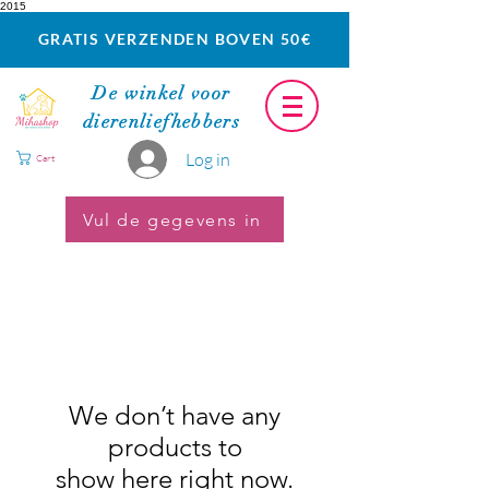
2015
GRATIS VERZENDEN BOVEN 50€
De winkel voor
dierenliefhebbers
Log in
Cart
Vul de gegevens in
We don’t have any
products to
show here right now.