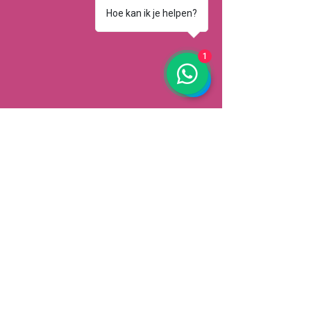
Hoe kan ik je helpen?
1
AFHALEN
Dorpsstrat 148
3900 Pelt
België
Speciale aanbiedingen ontvangen
Abonneren