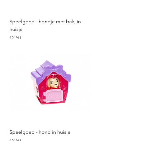
Speelgoed - hondje met bak, in
huisje
Price
€2.50
Speelgoed - hond in huisje
Price
€2.50