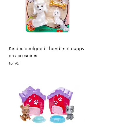
Kinderspeelgoed - hond met puppy
en accesoires
Price
€3.95