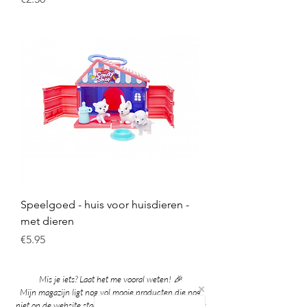
Speelgoed - huis voor huisdieren -
met dieren
Price
€5.95
Mis je iets? Laat het me vooral weten! 🎉
Mijn magazijn ligt nog vol mooie producten die nog
niet op de website staan. Grote kans dat ik het al voor