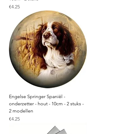
Price
€4.25
Engelse Springer Spaniël -
onderzetter - hout - 10cm - 2 stuks -
2 modellen
Price
€4.25