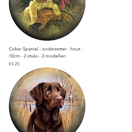
Coker Spaniel - onderzetter - hout -
10cm - 2 stuks - 2 modellen
Price
€4.25