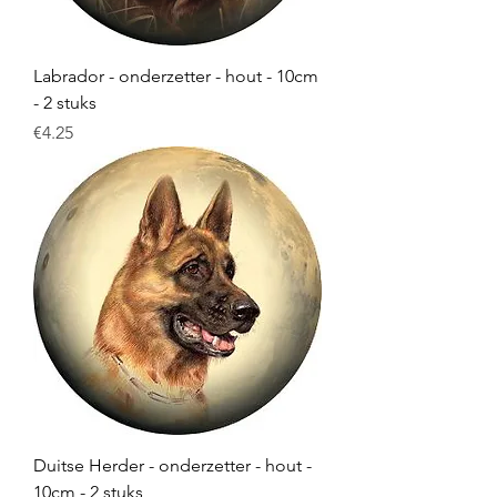
Labrador - onderzetter - hout - 10cm
- 2 stuks
Price
€4.25
Duitse Herder - onderzetter - hout -
10cm - 2 stuks