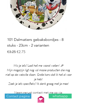
101 Dalmatiers gebaksbordjes - 8
stuks - 23cm - 2 varianten
Regular Price
Sale Price
€3.25
€2.75
Mis je iets? Laat het me vooral weten! 🎉
Mijn magazijn ligt nog vol mooie producten die nog
niet op de website staan. Grote kans dat ik het al voor
je heb!
Zoek je iets specifieks? Ik denk graag met je mee!
Neem gerust contact met me op via:
whatsapp
Contact pagina