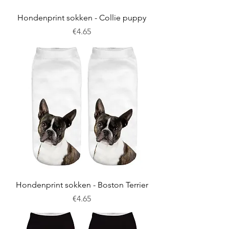
Hondenprint sokken - Collie puppy
Price
€4.65
Hondenprint sokken - Boston Terrier
Price
€4.65