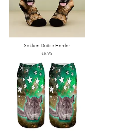
Sokken Duitse Herder
Price
€8.95