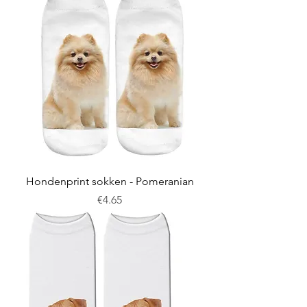
Hondenprint sokken - Pomeranian
Price
€4.65