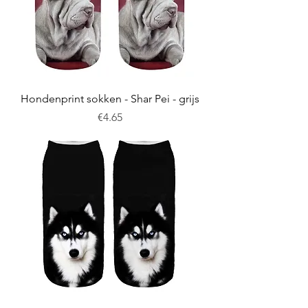
Hondenprint sokken - Shar Pei - grijs
Price
€4.65