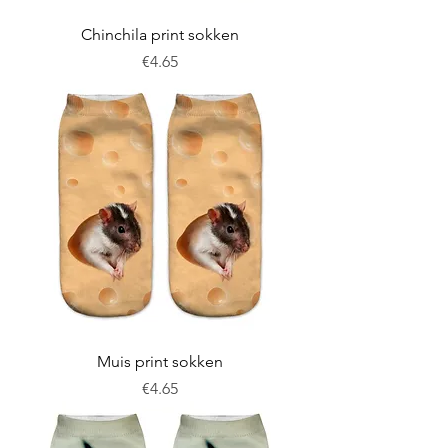
Chinchila print sokken
Price
€4.65
Muis print sokken
Price
€4.65