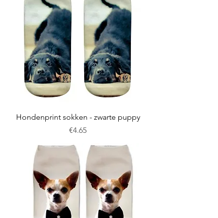
Hondenprint sokken - zwarte puppy
Price
€4.65