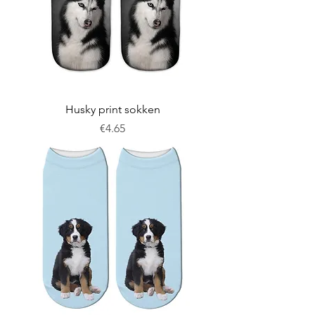
Husky print sokken
Price
€4.65