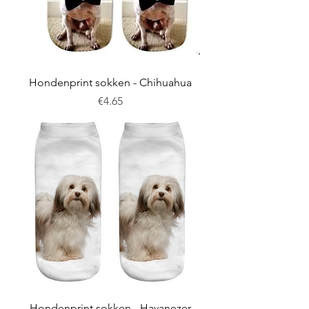
Hondenprint sokken - Chihuahua
Price
€4.65
Hondenprint sokken - Havanezer