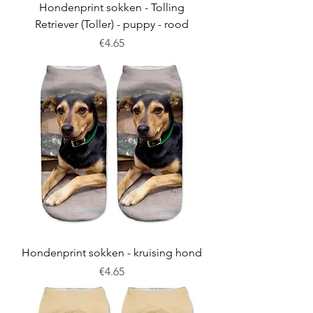
Hondenprint sokken - Tolling
Retriever (Toller) - puppy - rood
Price
€4.65
Hondenprint sokken - kruising hond
Price
€4.65