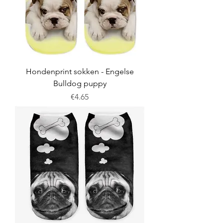
Hondenprint sokken - Engelse
Bulldog puppy
Price
€4.65