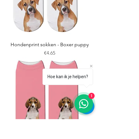
Hondenprint sokken - Boxer puppy
Price
€4.65
Hoe kan ik je helpen?
1