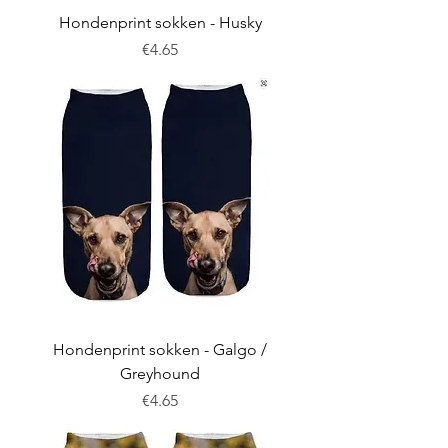
Hondenprint sokken - Husky
Price
€4.65
Hondenprint sokken - Galgo /
Greyhound
Price
€4.65