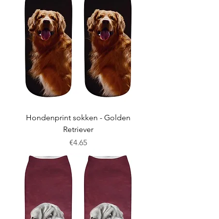
Hondenprint sokken - Golden
Retriever
Price
€4.65