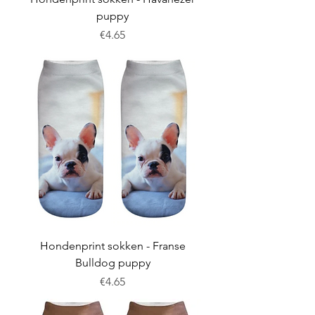
puppy
Price
€4.65
Hondenprint sokken - Franse
Bulldog puppy
Price
€4.65