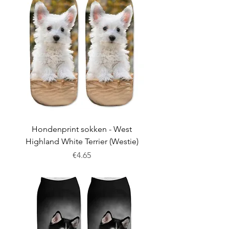
Hondenprint sokken - West
Highland White Terrier (Westie)
Price
€4.65