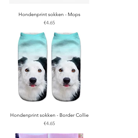
Hondenprint sokken - Mops
Price
€4.65
Hondenprint sokken - Border Collie
Price
€4.65