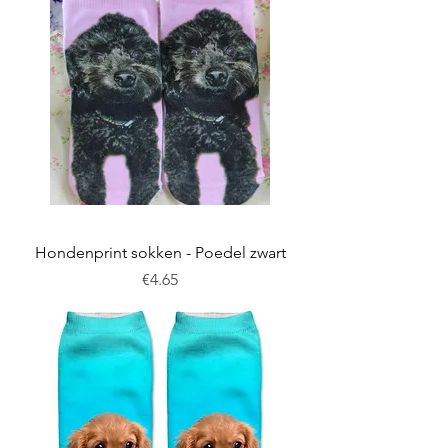
Hondenprint sokken - Poedel zwart
Price
€4.65