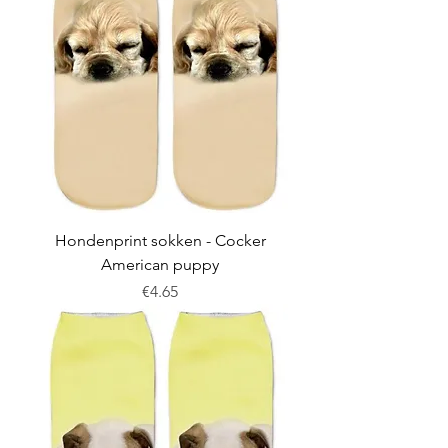
Hondenprint sokken - Cocker
American puppy
Price
€4.65