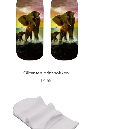
Olifanten print sokken
Price
€4.65