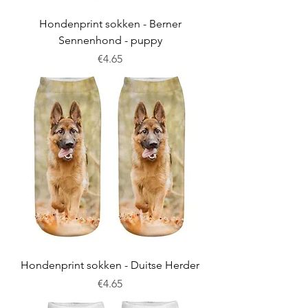
Hondenprint sokken - Berner
Sennenhond - puppy
Price
€4.65
Hondenprint sokken - Duitse Herder
Price
€4.65