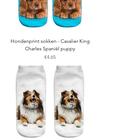
Hondenprint sokken - Cavalier King
Charles Spaniël puppy
Price
€4.65