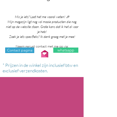
Mis je iets? Laat het me vooral weten! 🎉
Mijn magazijn ligt nog vol mooie producten die nog
niet op de website staan. Grote kans dat ik het al voor
je heb!
Zoek je iets specifieks? Ik denk graag met je mee!
Neem gerust contact met me op via:
whatsapp
Contact pagina
* Prijzen in de winkel zijn inclusief btw en
exclusief verzendkosten.