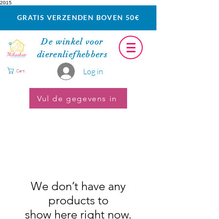
2015
GRATIS VERZENDEN BOVEN 50€
De winkel voor
dierenliefhebbers
Log in
Cart
Vul de gegevens in
We don’t have any
products to
show here right now.