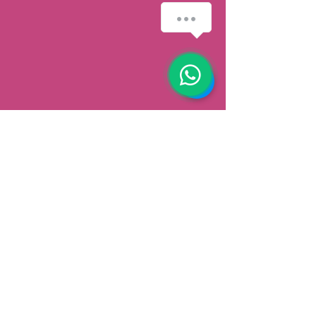
AFHALEN
Dorpsstrat 148
3900 Pelt
België
Speciale aanbiedingen ontvangen
Abonneren