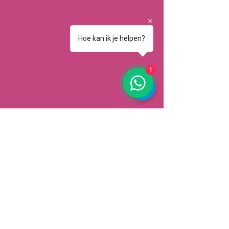
Hoe kan ik je helpen?
1
AFHALEN
Dorpsstrat 148
3900 Pelt
België
Speciale aanbiedingen ontvangen