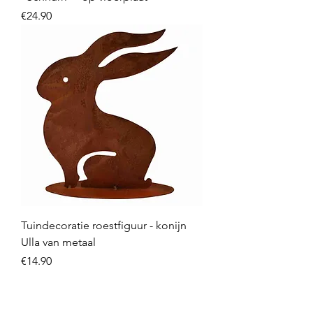
Price
€24.90
Tuindecoratie roestfiguur - konijn
Ulla van metaal
Price
€14.90