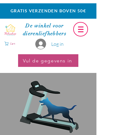
2015
GRATIS VERZENDEN BOVEN 50€
De winkel voor
dierenliefhebbers
Log in
Cart
Vul de gegevens in