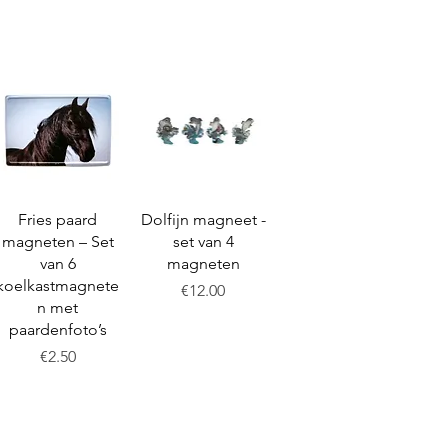
Quick View
Quick View
Fries paard
Dolfijn magneet -
magneten – Set
set van 4
van 6
magneten
koelkastmagnete
Price
€12.00
n met
paardenfoto’s
Price
€2.50