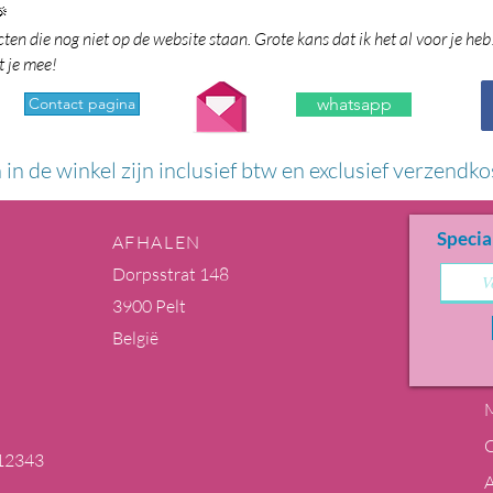

en die nog niet op de website staan. Grote kans dat ik het al voor je heb
t je mee!
Contact pagina
whatsapp
n in de winkel zijn inclusief btw en exclusief verzendko
Specia
AFHALEN
Dorpsstrat 148
3900 Pelt
België
M
12343
m