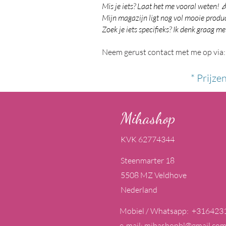
Mis je iets? Laat het me vooral weten! 
Mijn magazijn ligt nog vol mooie product
Zoek je iets specifieks? Ik denk graag me
Neem gerust contact met me op via:
* Prijze
Mihashop
KVK 62774344
Steenmarter 18
5508 MZ Veldhove
Nederland
Mobiel / Whatsapp: +316423
e-mail:
mihashopbl@gmail.co