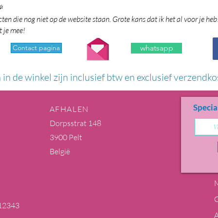

en die nog niet op de website staan. Grote kans dat ik het al voor je heb
t je mee!
Contact pagina
whatsapp
n in de winkel zijn inclusief btw en exclusief verzendko
Specia
AFHALEN
Dorpsstrat 148
3900 Pelt
België
M
12343