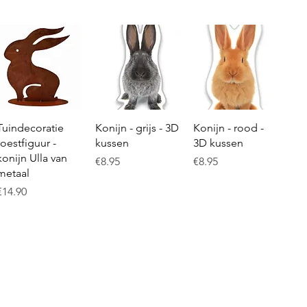
Quick View
Quick View
Quick View
Tuindecoratie
Konijn - grijs - 3D
Konijn - rood -
roestfiguur -
kussen
3D kussen
konijn Ulla van
Price
Price
€8.95
€8.95
metaal
Price
€14.90