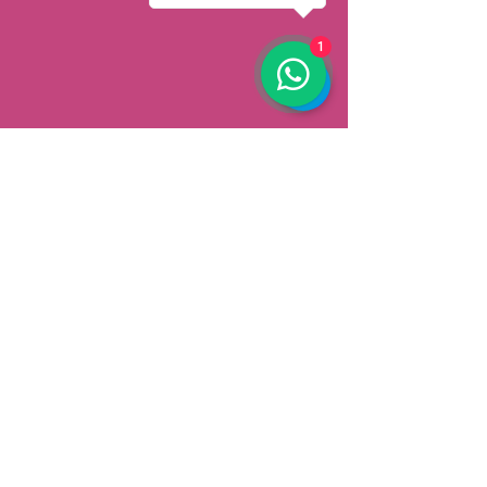
1
AFHALEN
Dorpsstrat 148
3900 Pelt
België