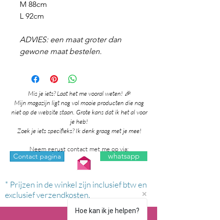
M 88cm
L 92cm
ADVIES: een maat groter dan
gewone maat bestelen.
Mis je iets? Laat het me vooral weten! 🎉
Mijn magazijn ligt nog vol mooie producten die nog
niet op de website staan. Grote kans dat ik het al voor
je heb!
Zoek je iets specifieks? Ik denk graag met je mee!
Neem gerust contact met me op via:
whatsapp
Contact pagina
* Prijzen in de winkel zijn inclusief btw en
exclusief verzendkosten.
Hoe kan ik je helpen?