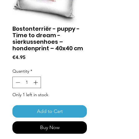
Bostonterriër - puppy -
Time to dream -
sierkussenhoes –
hondenprint – 40x40 cm
Price
€4.95
Quantity
*
Only 1 left in stock
Add to Cart
Buy Now