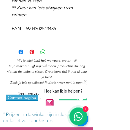
binnen kussen
** Kleur kan iets afwijken i.v.m.
printen
EAN - 5904302543485
Mis je iets? Laat het me vooral weten! 🎉
Mijn magazijn ligt nog vol mooie producten die nog
niet op de website staan. Grote kans dat ik het al voor
je heb!
Zoek je iets specifieks? Ik denk graag met je mee!
Hoe kan ik je helpen?
Neem gerust contact met me op via:
whatsapp
Contact pagina
1
* Prijzen in de winkel zijn inclusief btw en
exclusief verzendkosten.