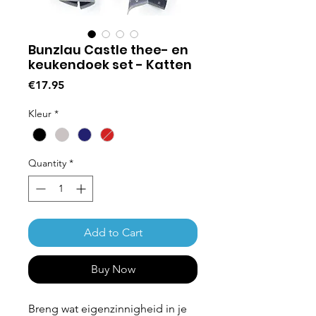
Bunzlau Castle thee- en
keukendoek set - Katten
Price
€17.95
Kleur
*
Quantity
*
Add to Cart
Buy Now
Breng wat eigenzinnigheid in je