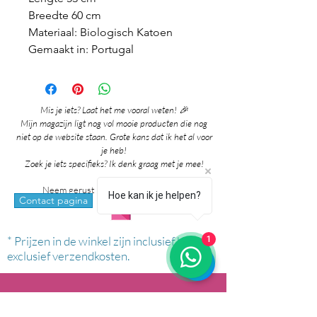
Breedte 60 cm
Materiaal: Biologisch Katoen
Gemaakt in: Portugal
Mis je iets? Laat het me vooral weten! 🎉
Mijn magazijn ligt nog vol mooie producten die nog
niet op de website staan. Grote kans dat ik het al voor
je heb!
Zoek je iets specifieks? Ik denk graag met je mee!
Neem gerust contact met me op via:
Hoe kan ik je helpen?
whatsapp
Contact pagina
* Prijzen in de winkel zijn inclusief btw en
1
exclusief verzendkosten.