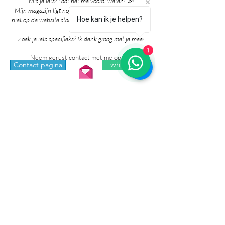
Mis je iets? Laat het me vooral weten! 🎉
Mijn magazijn ligt nog vol mooie producten die nog
Hoe kan ik je helpen?
niet op de website staan. Grote kans dat ik het al voor
je heb!
Zoek je iets specifieks? Ik denk graag met je mee!
1
Neem gerust contact met me op via:
whatsapp
Contact pagina
* Prijzen in de winkel zijn inclusief btw en
exclusief verzendkosten.