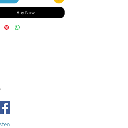
Buy Now
!
sten.