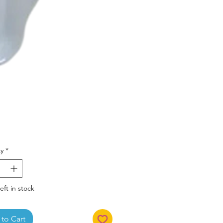
Price
y
*
eft in stock
to Cart