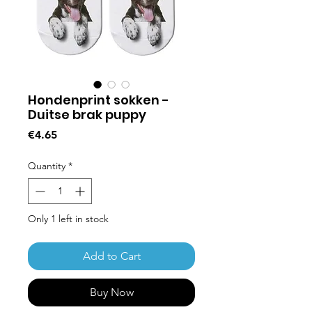
Hondenprint sokken -
Duitse brak puppy
Price
€4.65
Quantity
*
Only 1 left in stock
Add to Cart
Buy Now