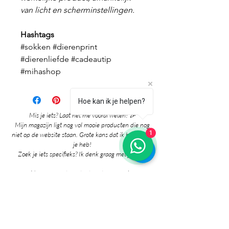
van licht en scherminstellingen.
Hashtags
#sokken #dierenprint
#dierenliefde #cadeautip
#mihashop
Hoe kan ik je helpen?
Mis je iets? Laat het me vooral weten! 🎉
Mijn magazijn ligt nog vol mooie producten die nog
1
niet op de website staan. Grote kans dat ik het al voor
je heb!
Zoek je iets specifieks? Ik denk graag met je mee!
Neem gerust contact met me op via:
whatsapp
Contact pagina
* Prijzen in de winkel zijn inclusief btw en
exclusief verzendkosten.