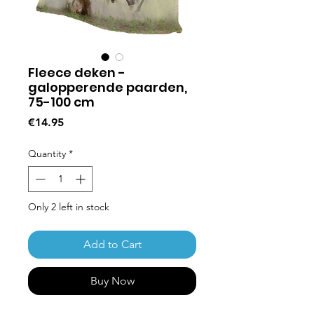
Fleece deken -
galopperende paarden,
75-100 cm
Price
€14.95
Quantity
*
Only 2 left in stock
Add to Cart
Buy Now