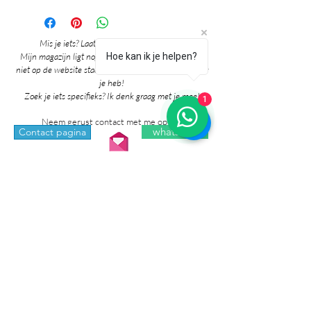
Mis je iets? Laat het me vooral weten! 🎉
Mijn magazijn ligt nog vol mooie producten die nog
Hoe kan ik je helpen?
niet op de website staan. Grote kans dat ik het al voor
je heb!
Zoek je iets specifieks? Ik denk graag met je mee!
1
Neem gerust contact met me op via:
whatsapp
Contact pagina
* Prijzen in de winkel zijn inclusief btw en
exclusief verzendkosten.