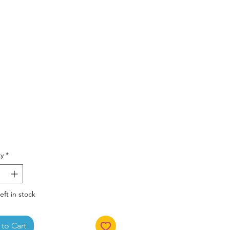
Price
y
*
eft in stock
to Cart