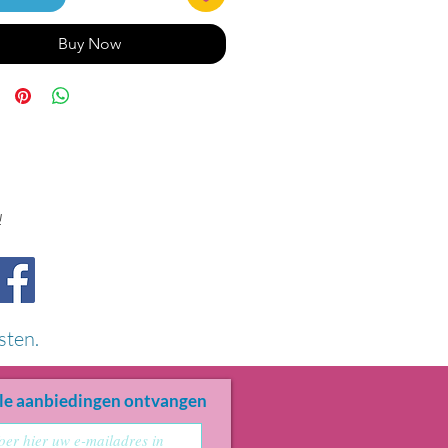
Buy Now
!
sten.
le aanbiedingen ontvangen