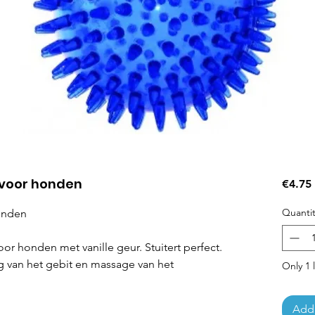
d voor honden
€4.75
Quantit
honden
or honden met vanille geur. Stuitert perfect.
g van het gebit en massage van het
Only 1 l
Add 