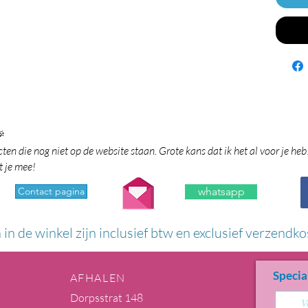

en die nog niet op de website staan. Grote kans dat ik het al voor je heb
t je mee!
Contact pagina
whatsapp
n in de winkel zijn inclusief btw en exclusief verzendko
Specia
AFHALEN
Dorpsstrat 148