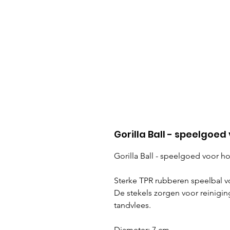
Gorilla Ball - speelgoe
Gorilla Ball - speelgoed voor 
Sterke TPR rubberen speelbal vo
De stekels zorgen voor reinigin
tandvlees.
Diameter: 7 cm