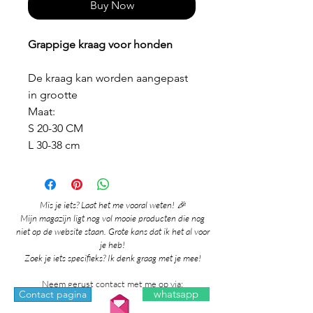
Buy Now
Grappige kraag voor honden
De kraag kan worden aangepast
in grootte
Maat:
S 20-30 CM
L 30-38 cm
Mis je iets? Laat het me vooral weten! 🎉
Mijn magazijn ligt nog vol mooie producten die nog
niet op de website staan. Grote kans dat ik het al voor
je heb!
Zoek je iets specifieks? Ik denk graag met je mee!
Neem gerust contact met me op via:
whatsapp
Contact pagina