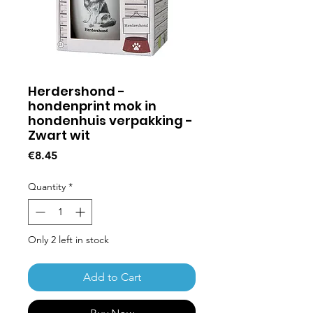
Herdershond -
hondenprint mok in
hondenhuis verpakking -
Zwart wit
Price
€8.45
Quantity
*
Only 2 left in stock
Add to Cart