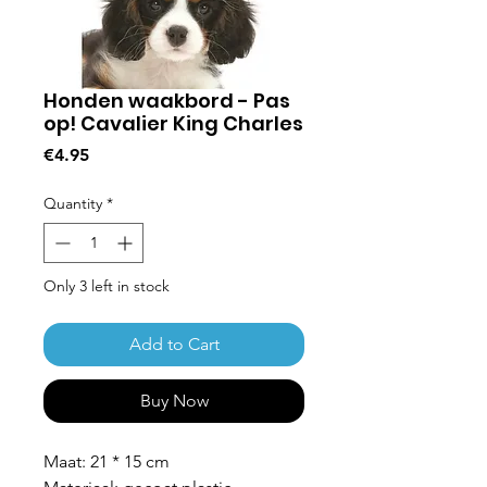
Honden waakbord - Pas
op! Cavalier King Charles
Price
€4.95
Quantity
*
Only 3 left in stock
Add to Cart
Buy Now
Maat: 21 * 15 cm