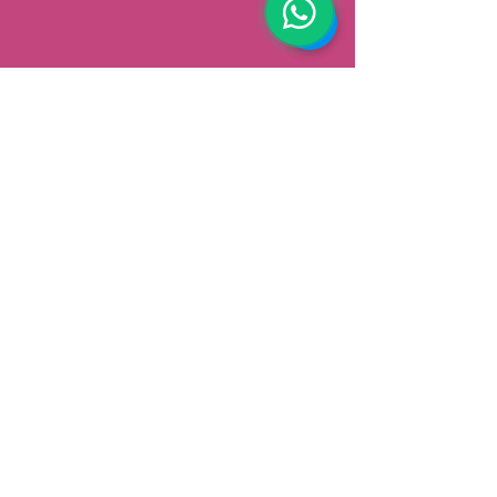
AFHALEN
Dorpsstrat 148
3900 Pelt
België
Speciale aanbiedingen ontvangen