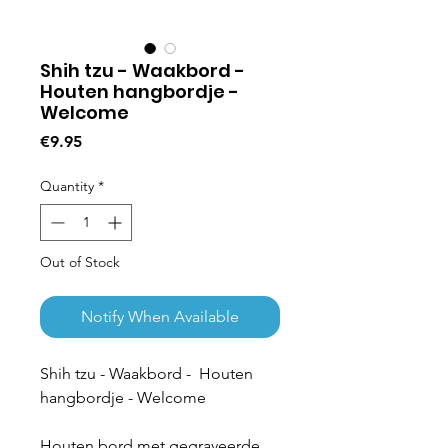
Shih tzu - Waakbord -
Houten hangbordje -
Welcome
Price
€9.95
Quantity
*
Out of Stock
Notify When Available
Shih tzu - Waakbord - Houten
hangbordje - Welcome
Houten bord met gegraveerde