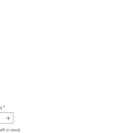
Price
y
*
eft in stock