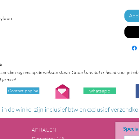
Add 
pyleen

en die nog niet op de website staan. Grote kans dat ik het al voor je heb
t je mee!
Contact pagina
whatsapp
n in de winkel zijn inclusief btw en exclusief verzendko
Specia
AFHALEN
Dorpsstrat 148