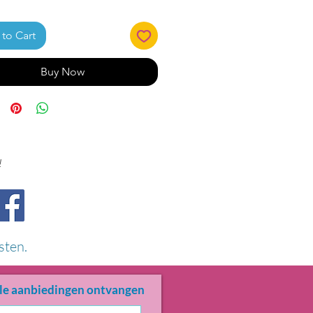
to Cart
Buy Now
!
sten.
le aanbiedingen ontvangen