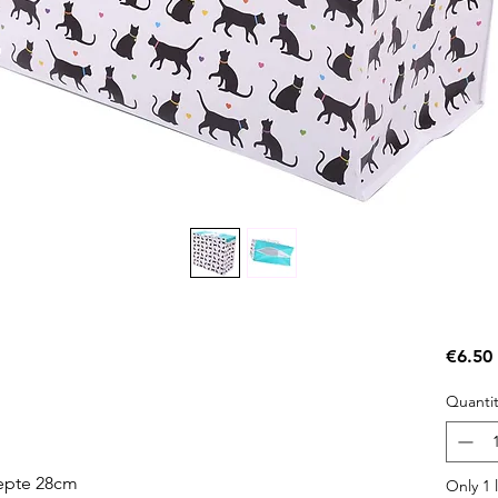
€6.50
Quantit
epte 28cm
Only 1 l