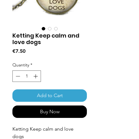
Ketting Keep calm and
love dogs
Price
€7.50
Quantity
*
Add to Cart
Buy Now
Ketting Keep calm and love
dogs