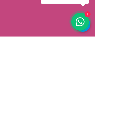
1
AFHALEN
Dorpsstrat 148
3900 Pelt
België