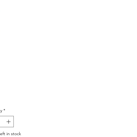
Price
y
*
eft in stock