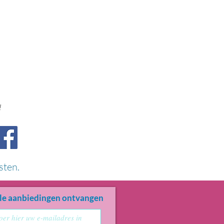
!
sten.
le aanbiedingen ontvangen