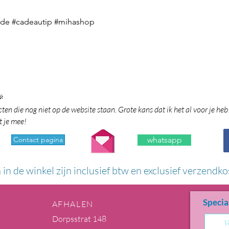
efde #cadeautip #mihashop

en die nog niet op de website staan. Grote kans dat ik het al voor je heb
t je mee!
Contact pagina
whatsapp
n in de winkel zijn inclusief btw en exclusief verzendko
Specia
AFHALEN
Dorpsstrat 148