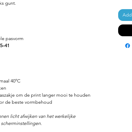
ks gunt.
Add 
ele pasvorm
35–41
maal 40°C
ken
aszakje om de print langer mooi te houden
voor de beste vormbehoud
nen licht afwijken van het werkelijke
n scherminstellingen.