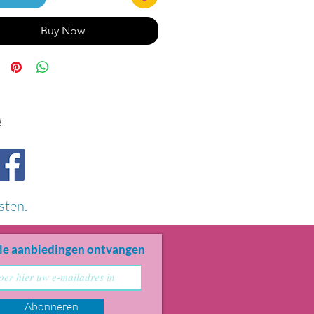
Buy Now
!
sten.
le aanbiedingen ontvangen
Abonneren