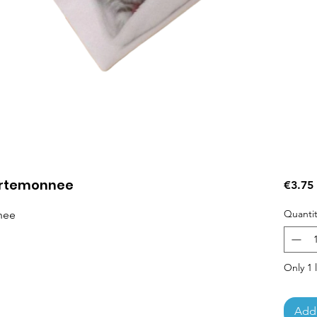
portemonnee
€3.75
Quantit
nnee
Only 1 l
Add 