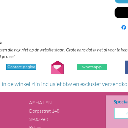

en die nog niet op de website staan. Grote kans dat ik het al voor je heb
t je mee!
Contact pagina
whatsapp
n in de winkel zijn inclusief btw en exclusief verzendko
Specia
AFHALEN
Dorpsstrat 148
3900 Pelt
België