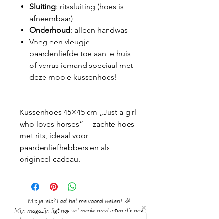
Sluiting
: ritssluiting (hoes is
afneembaar)
Onderhoud
: alleen handwas
Voeg een vleugje
paardenliefde toe aan je huis
of verras iemand speciaal met
deze mooie kussenhoes!
Kussenhoes 45×45 cm „Just a girl
who loves horses” – zachte hoes
met rits, ideaal voor
paardenliefhebbers en als
origineel cadeau.
Mis je iets? Laat het me vooral weten! 🎉
Mijn magazijn ligt nog vol mooie producten die nog