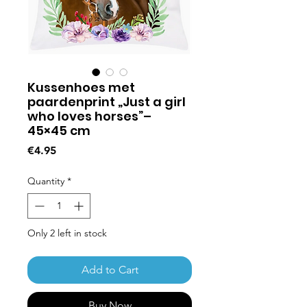
Kussenhoes met
paardenprint „Just a girl
who loves horses”–
45×45 cm
Price
€4.95
Quantity
*
Only 2 left in stock
Add to Cart
Buy Now