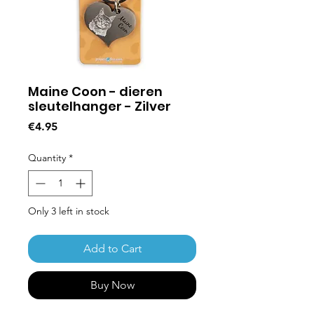
Maine Coon - dieren
sleutelhanger - Zilver
Price
€4.95
Quantity
*
Only 3 left in stock
Add to Cart
Buy Now