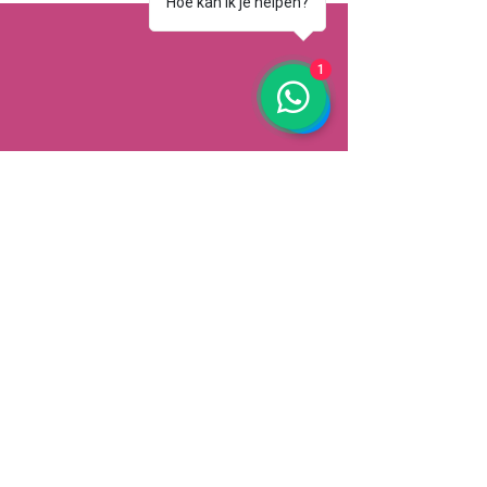
Hoe kan ik je helpen?
1
AFHALEN
Dorpsstrat 148
3900 Pelt