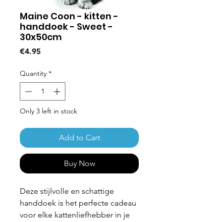
Maine Coon - kitten -
handdoek - Sweet -
30x50cm
Price
€4.95
Quantity
*
Only 3 left in stock
Add to Cart
Buy Now
Deze stijlvolle en schattige
handdoek is het perfecte cadeau
voor elke kattenliefhebber in je