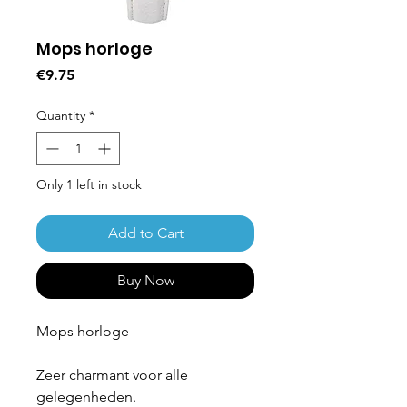
Mops horloge
Price
€9.75
Quantity
*
Only 1 left in stock
Add to Cart
Buy Now
Mops horloge
Zeer charmant voor alle
gelegenheden.