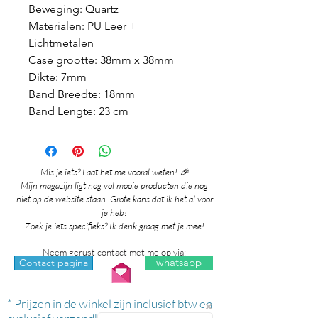
Beweging: Quartz
Materialen: PU Leer +
Lichtmetalen
Case grootte: 38mm x 38mm
Dikte: 7mm
Band Breedte: 18mm
Band Lengte: 23 cm
Mis je iets? Laat het me vooral weten! 🎉
Mijn magazijn ligt nog vol mooie producten die nog
niet op de website staan. Grote kans dat ik het al voor
je heb!
Zoek je iets specifieks? Ik denk graag met je mee!
Neem gerust contact met me op via:
whatsapp
Contact pagina
* Prijzen in de winkel zijn inclusief btw en