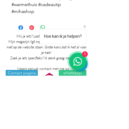
#warmethuis #cadeautip
#mihashop
Mis je iets? Laat het me vooral weten! 🎉
Hoe kan ik je helpen?
Mijn magazijn ligt nog vol mooie producten die nog
niet op de website staan. Grote kans dat ik het al voor
je heb!
1
Zoek je iets specifieks? Ik denk graag met je mee!
Neem gerust contact met me op via:
whatsapp
Contact pagina
* Prijzen in de winkel zijn inclusief btw en
exclusief verzendkosten.