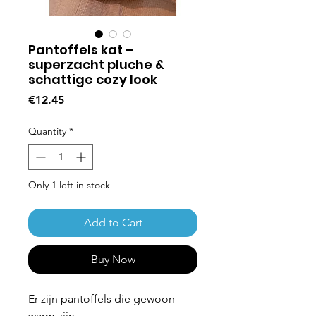
Pantoffels kat –
superzacht pluche &
schattige cozy look
Price
€12.45
Quantity
*
Only 1 left in stock
Add to Cart
Buy Now
Er zijn pantoffels die gewoon
warm zijn…