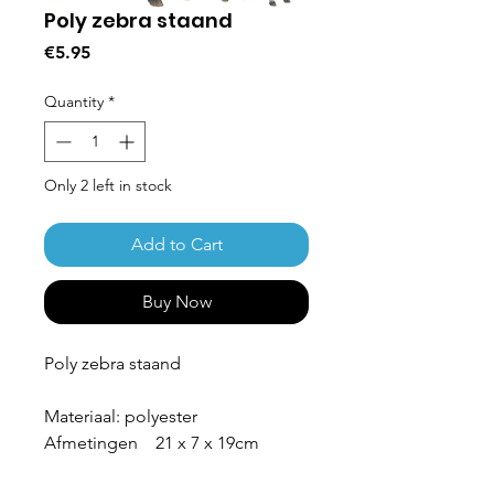
Poly zebra staand
Price
€5.95
Quantity
*
Only 2 left in stock
Add to Cart
Buy Now
Poly zebra staand
Materiaal: polyester
Afmetingen 21 x 7 x 19cm