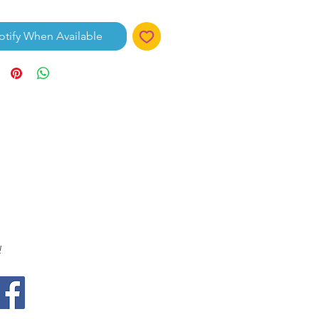
otify When Available
!