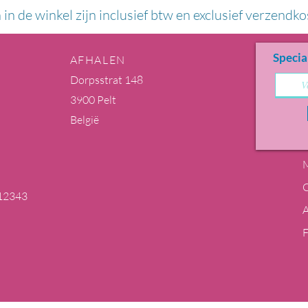
n in de winkel zijn inclusief btw en exclusief verzendko
Specia
AFHALEN
Dorpsstrat 148
3900 Pelt
België
M
12343
m