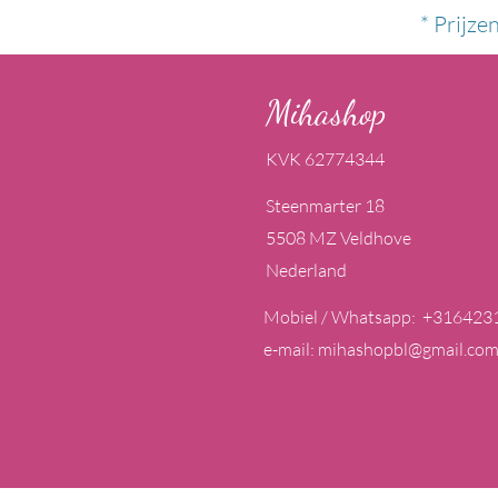
* Prijze
Mihashop
KVK 62774344
Steenmarter 18
5508 MZ Veldhove
Nederland
Mobiel / Whatsapp: +316423
e-mail:
mihashopbl@gmail.co