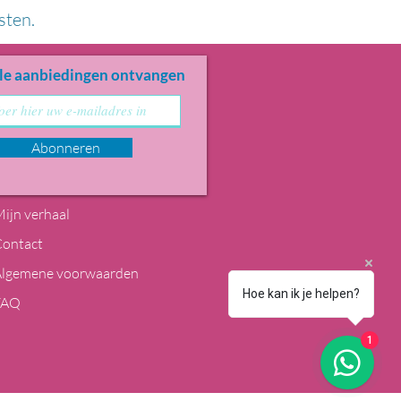
sten.
le aanbiedingen ontvangen
Abonneren
ijn verhaal
Contact
Algemene voorwaarden
Hoe kan ik je helpen?
FAQ
1