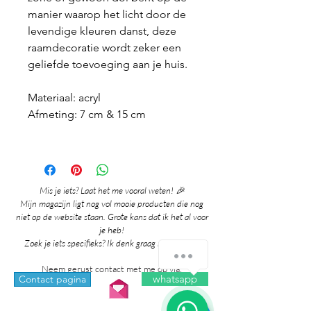
manier waarop het licht door de
levendige kleuren danst, deze
raamdecoratie wordt zeker een
geliefde toevoeging aan je huis.
Materiaal: acryl
Afmeting: 7 cm & 15 cm
Mis je iets? Laat het me vooral weten! 🎉
Mijn magazijn ligt nog vol mooie producten die nog
niet op de website staan. Grote kans dat ik het al voor
je heb!
Zoek je iets specifieks? Ik denk graag met je mee!
Hoe kan ik je helpen?
Neem gerust contact met me op via:
whatsapp
Contact pagina
1