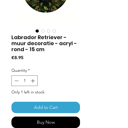
Labrador Retriever -
muur decoratie - acryl -
rond - 15 cm
Price
€8.95
Quantity
*
Only 1 left in stock
Add to Cart
Buy Now