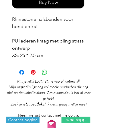
Buy Now
Rhinestone halsbanden voor
hond en kat
PU lederen kraag met bling strass
ontwerp
XS: 25 * 2.5 cm
Mis je iets? Laat het me vooral weten! 🎉
Mijn magazijn ligt nog vol mooie producten die nog
niet op de website staan. Grote kans dat ik het al voor
je heb!
Zoek je iets specifieks? Ik denk graag met je mee!
Neem gerust contact met me op via:
whatsapp
Contact pagina