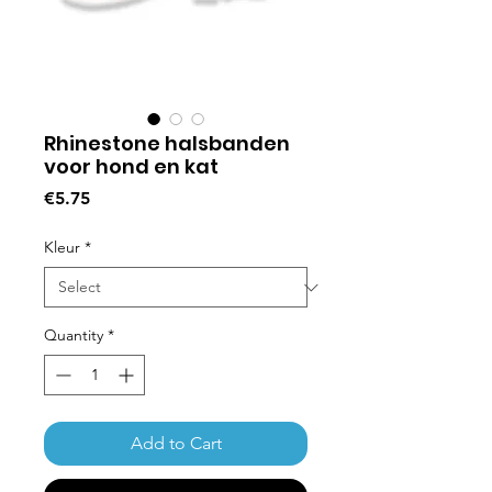
Rhinestone halsbanden
voor hond en kat
Price
€5.75
Kleur
*
Quantity
*
Add to Cart