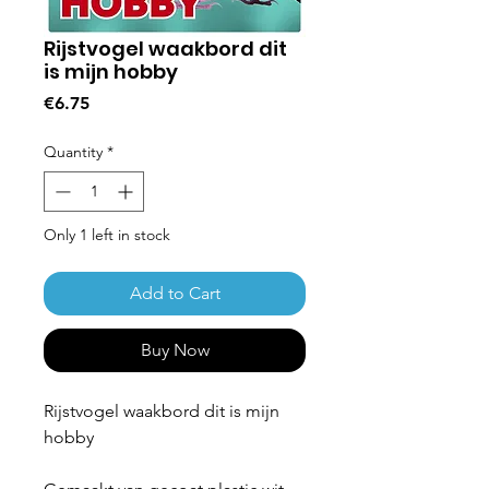
Rijstvogel waakbord dit
is mijn hobby
Price
€6.75
Quantity
*
Only 1 left in stock
Add to Cart
Buy Now
Rijstvogel waakbord dit is mijn
hobby