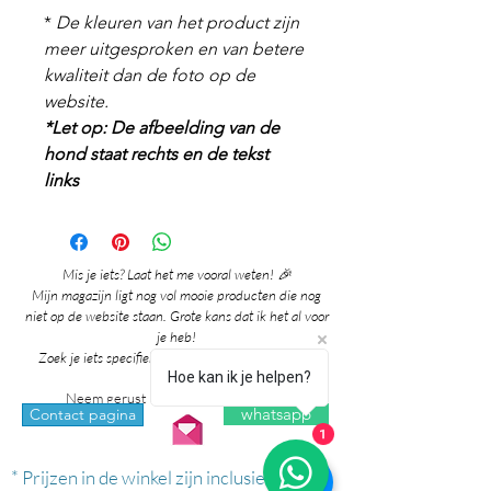
*
De kleuren van het product zijn
meer uitgesproken en van betere
kwaliteit dan de foto op de
website.
*Let op: De afbeelding van de
hond staat rechts en de tekst
links
Mis je iets? Laat het me vooral weten! 🎉
Mijn magazijn ligt nog vol mooie producten die nog
niet op de website staan. Grote kans dat ik het al voor
je heb!
Zoek je iets specifieks? Ik denk graag met je mee!
Hoe kan ik je helpen?
Neem gerust contact met me op via:
whatsapp
Contact pagina
1
* Prijzen in de winkel zijn inclusief btw en