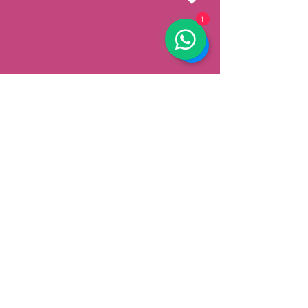
1
AFHALEN
Dorpsstrat 148
3900 Pelt
België