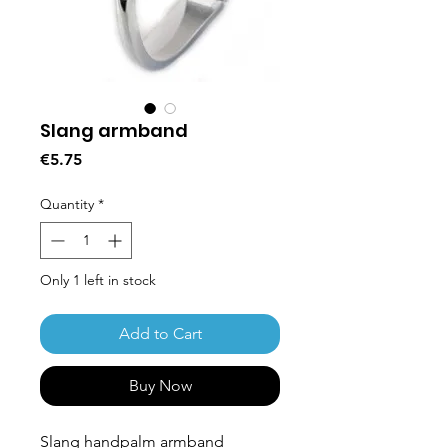
Slang armband
Price
€5.75
Quantity
*
Only 1 left in stock
Add to Cart
Buy Now
Slang handpalm armband