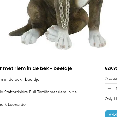
ër met riem in de bek - beeldje
€29.9
Quantit
iem in de bek - beeldje
e Staffordshire Bull Terriër met riem in de
Only 1 l
smerk Leonardo
Add 