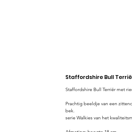
Staffordshire Bull Terri
Staffordshire Bull Terriër met r
Prachtig beeldje van een zittend
bek.
serie Walkies van het kwaliteit
Afmeting: hoogte 18 cm