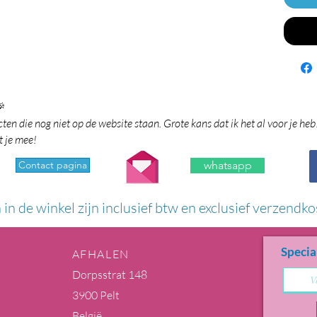

en die nog niet op de website staan. Grote kans dat ik het al voor je heb
t je mee!
Contact pagina
whatsapp
n in de winkel zijn inclusief btw en exclusief verzendko
Specia
AFHALEN
Dorpsstrat 148
3900 Pelt
België