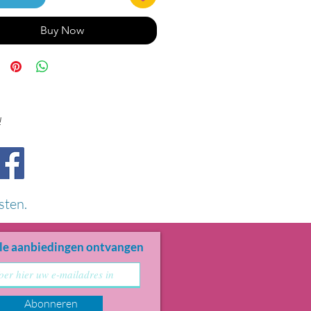
Buy Now
!
sten.
le aanbiedingen ontvangen
Abonneren