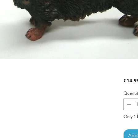
€14.9
Quantit
Only 1 l
Add 