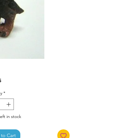
Price
5
y
*
eft in stock
to Cart